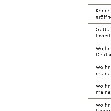
Könne
eröffn
Gelte
Invest
Wo fin
Deuts
Wo fin
meine
Wo fin
meine
Wo fin