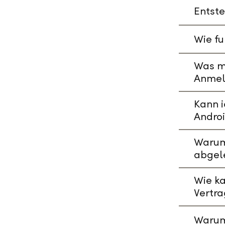
Entste
Wie fu
Was mu
Anmeld
Kann i
Andro
Warum 
abgel
Wie ka
Vertr
Warum 