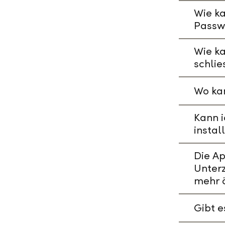
Wie ka
Passw
Wie k
schlie
Wo kan
Kann i
instal
Die A
Unterz
mehr 
Gibt 