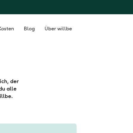
Kosten
Blog
Über willbe
ich, der
du alle
llbe.