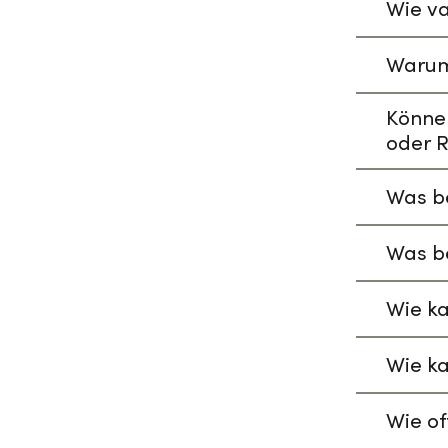
Wie va
Warum
Könne
oder R
Was be
Was be
Wie ka
Wie ka
Wie of