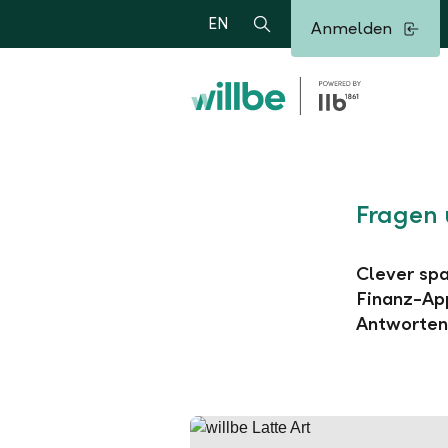
Alerts.Headline
EN
Anmelden
Suche
Fragen 
Clever spa
Finanz-App
Antworten 