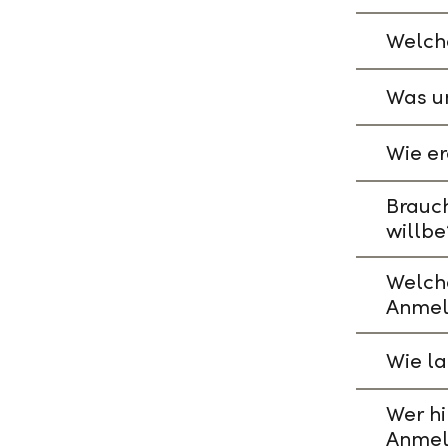
Welche
Was un
Wie er
Brauch
willbe
Welch
Anmel
Wie l
Wer hi
Anmel