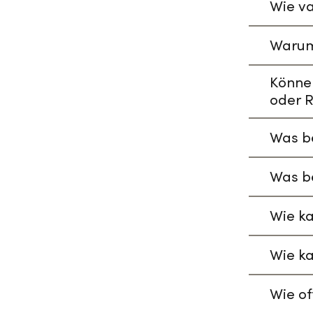
Wie va
Warum
Könne
oder R
Was be
Was be
Wie ka
Wie ka
Wie of