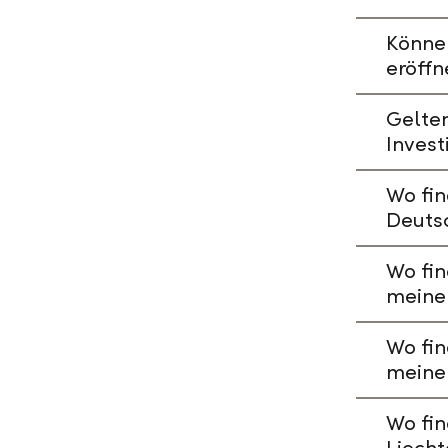
Könne
eröffn
Gelte
Invest
Wo fin
Deuts
Wo fin
meine
Wo fin
meine
Wo fin