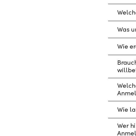
Welche
Was un
Wie er
Brauch
willbe
Welch
Anmel
Wie l
Wer hi
Anmel