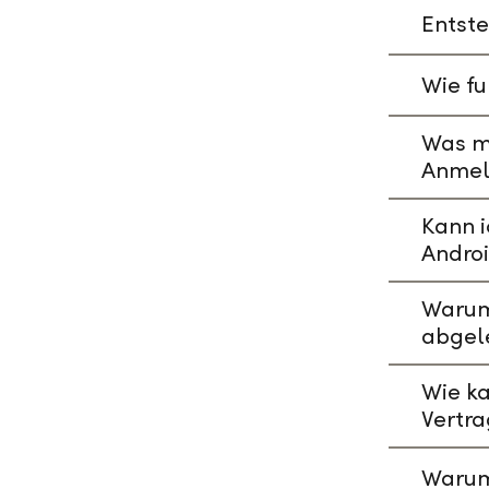
Entste
Wie fu
Was mu
Anmeld
Kann i
Andro
Warum 
abgel
Wie ka
Vertr
Warum 