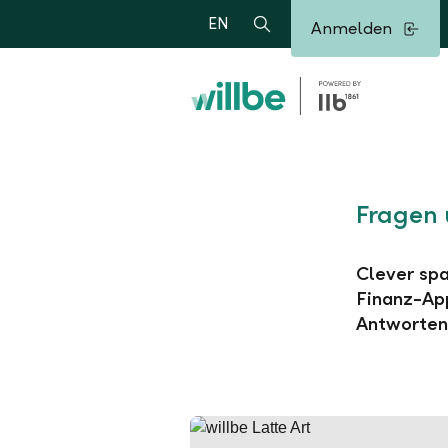
Alerts.Headline
EN
Anmelden
Suche
Fragen 
Clever spa
Finanz-App
Antworten 