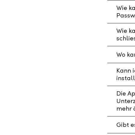
Wie ka
Passw
Wie k
schlie
Wo kan
Kann i
instal
Die A
Unterz
mehr 
Gibt 