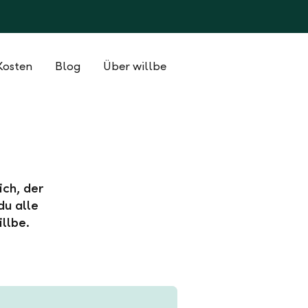
Kosten
Blog
Über willbe
ich, der
du alle
llbe.