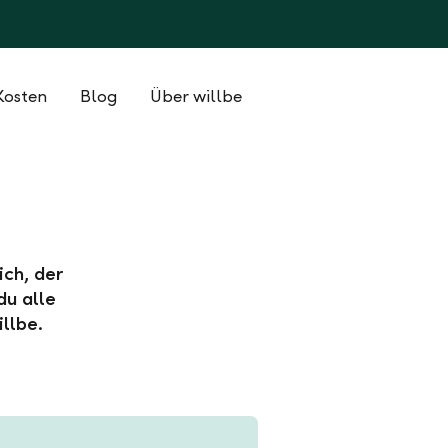
Kosten
Blog
Über willbe
ich, der
du alle
llbe.