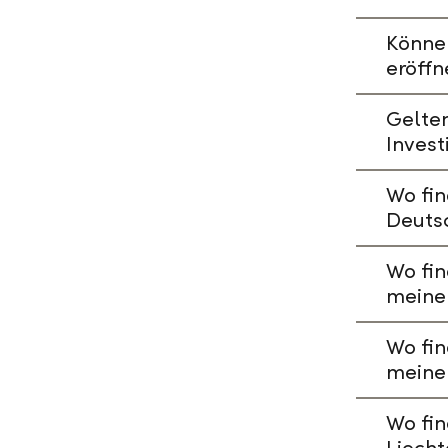
Könne
eröffn
Gelte
Invest
Wo fin
Deuts
Wo fin
meine
Wo fin
meine
Wo fin