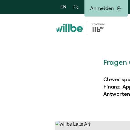
Alerts.Headline
EN
Anmelden
Suche
Fragen 
Clever spa
Finanz-App
Antworten 