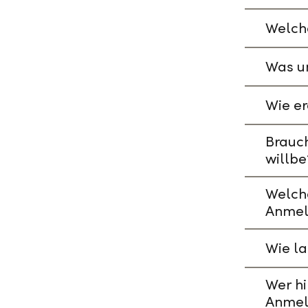
Welche
Was un
Wie er
Brauch
willbe
Welch
Anmel
Wie l
Wer hi
Anmel