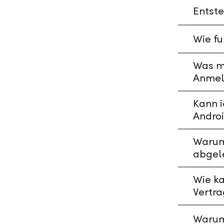
Entste
Wie fu
Was mu
Anmeld
Kann i
Andro
Warum 
abgel
Wie ka
Vertr
Warum 