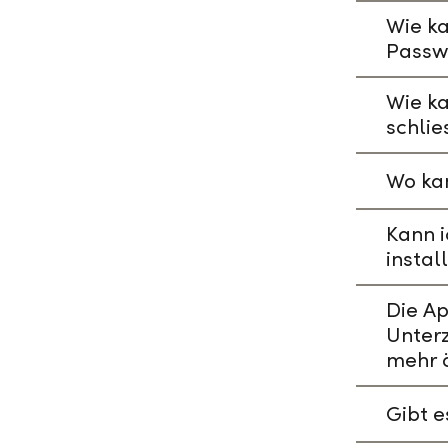
Wie ka
Passw
Wie k
schlie
Wo kan
Kann i
instal
Die A
Unterz
mehr 
Gibt 