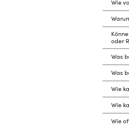
Wie va
Warum
Könne
oder R
Was be
Was be
Wie ka
Wie ka
Wie of