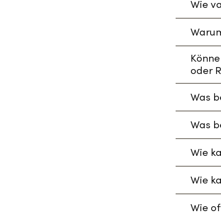
Wie va
Warum
Könne
oder R
Was be
Was be
Wie ka
Wie ka
Wie of