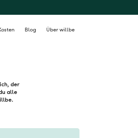
Kosten
Blog
Über willbe
ich, der
du alle
llbe.