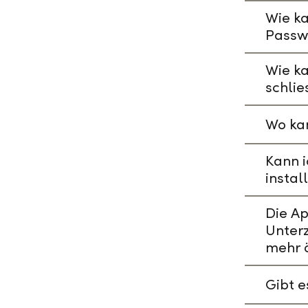
Wie ka
Passw
Wie k
schlie
Wo kan
Kann i
instal
Die A
Unterz
mehr 
Gibt 