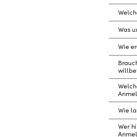
Welche
Was un
Wie er
Brauch
willbe
Welch
Anmel
Wie l
Wer hi
Anmel