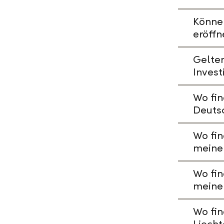
Könne
eröffn
Gelte
Invest
Wo fin
Deuts
Wo fin
meine
Wo fin
meine
Wo fin