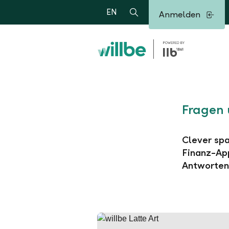
Alerts.Headline
EN
Anmelden
Suche
Fragen 
Clever spa
Finanz-App
Antworten 