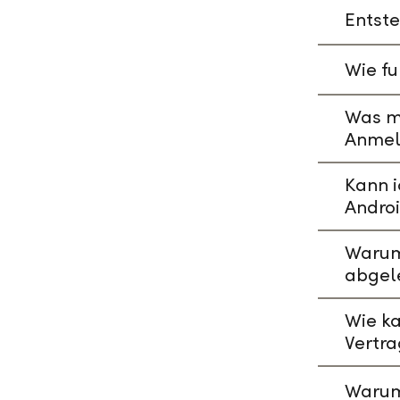
Entste
Wie fu
Was mu
Anmeld
Kann i
Andro
Warum 
abgel
Wie ka
Vertr
Warum 