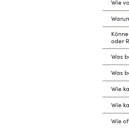
Wie va
Warum
Könne
oder R
Was be
Was be
Wie ka
Wie ka
Wie of