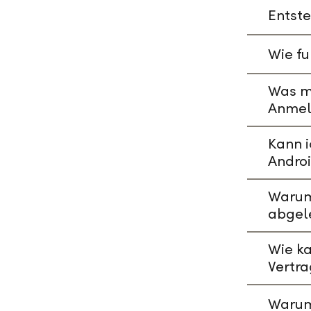
Entste
Wie fu
Was mu
Anmeld
Kann i
Andro
Warum 
abgel
Wie ka
Vertr
Warum 