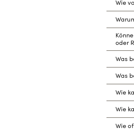
Wie va
Warum
Könne
oder R
Was be
Was be
Wie ka
Wie ka
Wie of