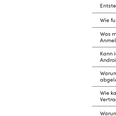
Entste
Wie fu
Was mu
Anmeld
Kann i
Andro
Warum 
abgel
Wie ka
Vertr
Warum 