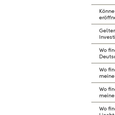
Könne
eröffn
Gelte
Invest
Wo fin
Deuts
Wo fin
meine
Wo fin
meine
Wo fin