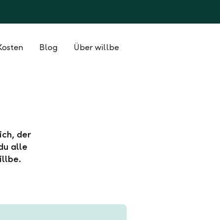
Kosten
Blog
Über willbe
ich, der
du alle
llbe.