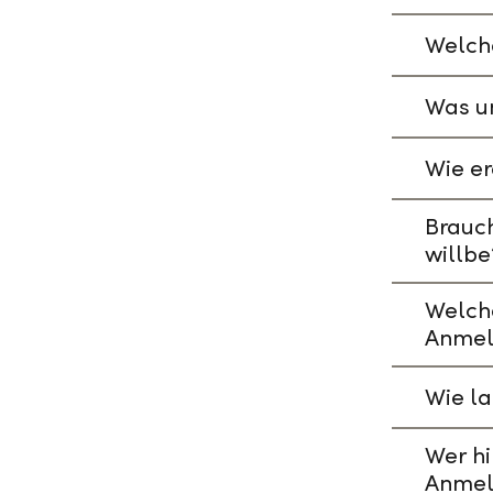
Welche
Was un
Wie er
Brauch
willbe
Welch
Anmel
Wie l
Wer hi
Anmel