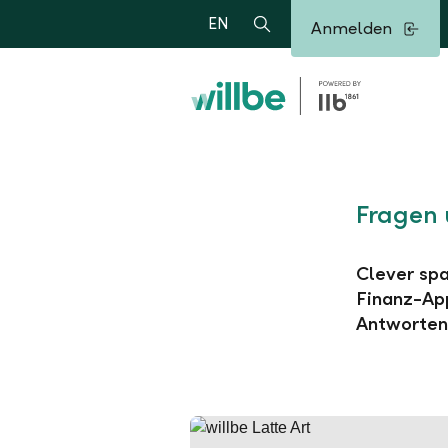
Alerts.Headline
EN
Anmelden
Suche
Fragen 
Clever spa
Finanz-App
Antworten 