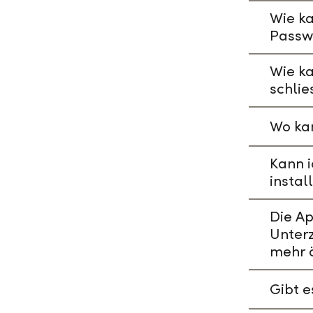
Wie ka
Passw
Wie k
schlie
Wo kan
Kann i
instal
Die A
Unterz
mehr 
Gibt 