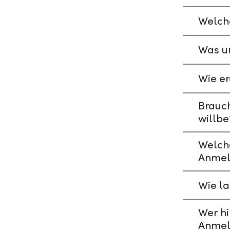
Welche
Was un
Wie er
Brauch
willbe
Welch
Anmel
Wie l
Wer hi
Anmel