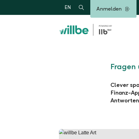
Alerts.Headline
EN
Anmelden
Suche
Fragen 
Clever spa
Finanz-App
Antworten 