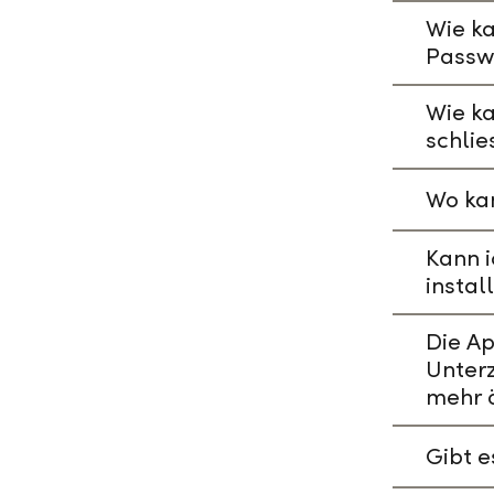
Wie ka
Passw
Wie k
schlie
Wo kan
Kann i
instal
Die A
Unterz
mehr 
Gibt 