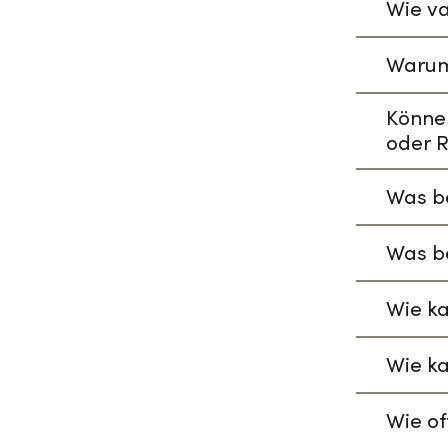
Wie va
Warum
Könne
oder R
Was be
Was be
Wie ka
Wie ka
Wie of