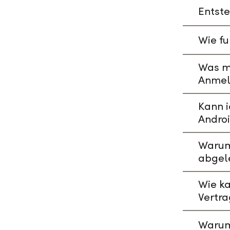
Entste
Wie fu
Was mu
Anmeld
Kann i
Andro
Warum 
abgel
Wie ka
Vertr
Warum 