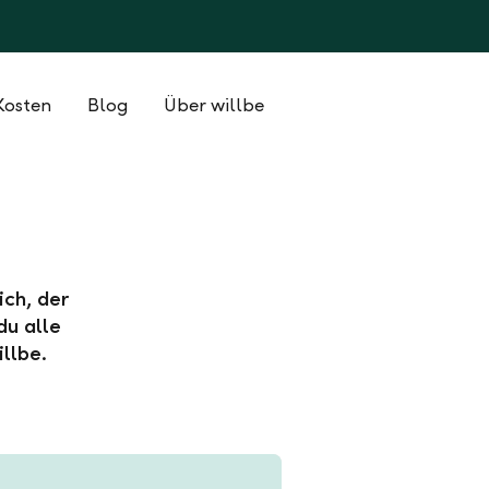
Kosten
Blog
Über willbe
ich, der
du alle
llbe.