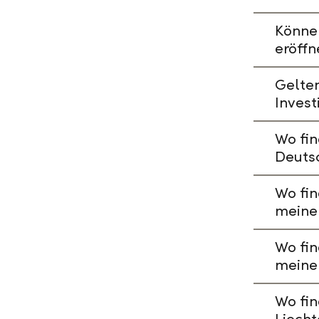
Könne
eröffn
Gelte
Invest
Wo fin
Deuts
Wo fin
meine
Wo fin
meine
Wo fin