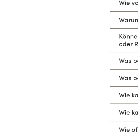
Wie va
Warum
Könne
oder R
Was be
Was be
Wie ka
Wie ka
Wie of