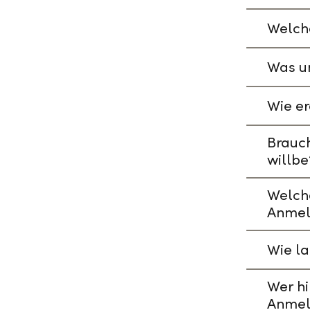
Welche
Was un
Wie er
Brauch
willbe
Welch
Anmel
Wie l
Wer hi
Anmel