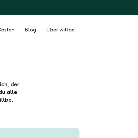
Kosten
Blog
Über willbe
ich, der
du alle
llbe.