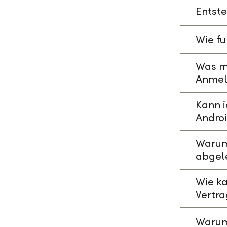
Entste
Wie fu
Was mu
Anmeld
Kann i
Andro
Warum 
abgel
Wie ka
Vertr
Warum 