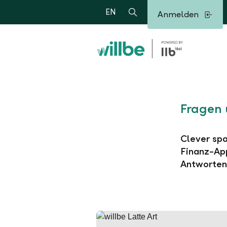
Alerts.Headline
EN
Anmelden
Suche
Fragen 
Clever spa
Finanz-App
Antworten 