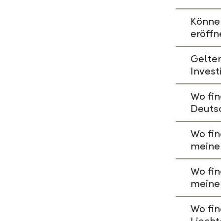
Könne
eröffn
Gelte
Invest
Wo fin
Deuts
Wo fin
meine
Wo fin
meine
Wo fin