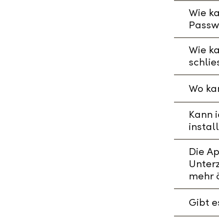
Wie ka
Passw
Wie k
schlie
Wo kan
Kann i
instal
Die A
Unterz
mehr 
Gibt 