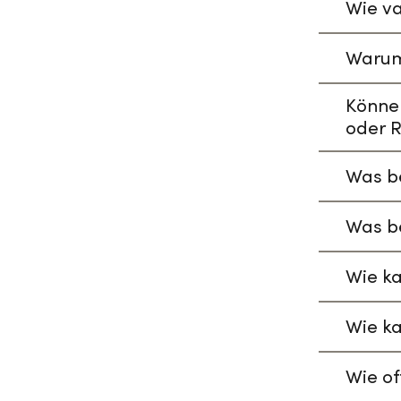
Wie va
Warum
Könne
oder R
Was be
Was be
Wie ka
Wie ka
Wie of