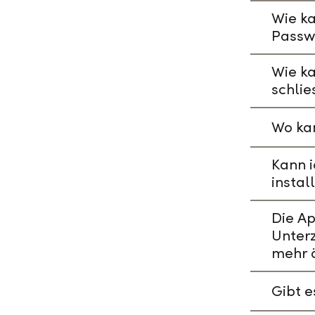
Wie ka
Passw
Wie k
schlie
Wo kan
Kann i
instal
Die A
Unterz
mehr 
Gibt 