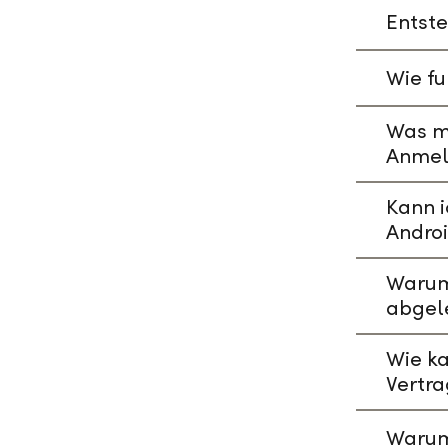
Entste
Wie fu
Was mu
Anmeld
Kann i
Andro
Warum 
abgel
Wie ka
Vertr
Warum 