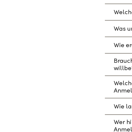
Welche
Was un
Wie er
Brauch
willbe
Welch
Anmel
Wie l
Wer hi
Anmel