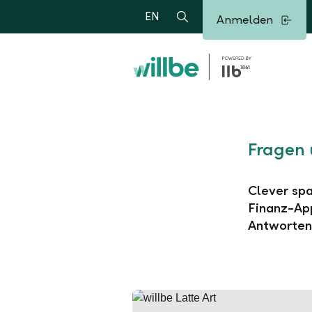
Alerts.Headline
EN
Anmelden
Suche
Fragen 
Clever spa
Finanz-App
Antworten 