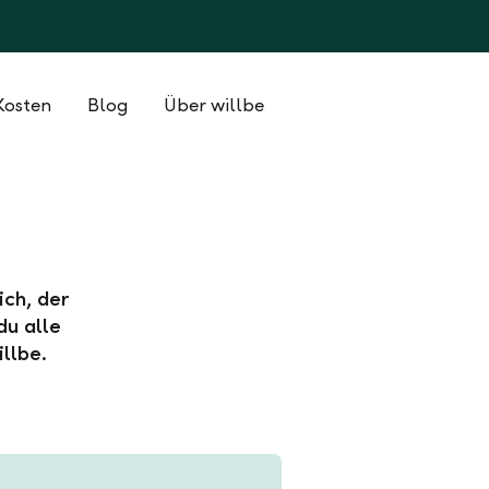
Kosten
Blog
Über willbe
ich, der
du alle
llbe.