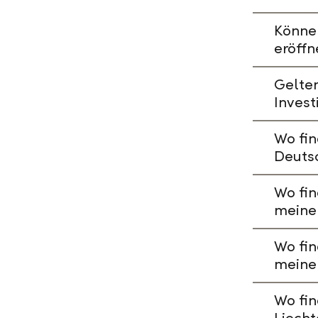
Könne
eröffn
Gelte
Invest
Wo fin
Deuts
Wo fin
meine
Wo fin
meine
Wo fin