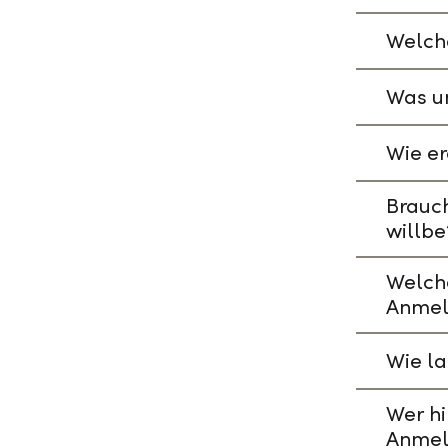
Welche
Was un
Wie er
Brauch
willbe
Welch
Anmel
Wie l
Wer hi
Anmel