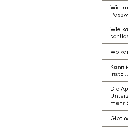
Wie ka
Passw
Wie k
schlie
Wo kan
Kann i
instal
Die A
Unterz
mehr 
Gibt 