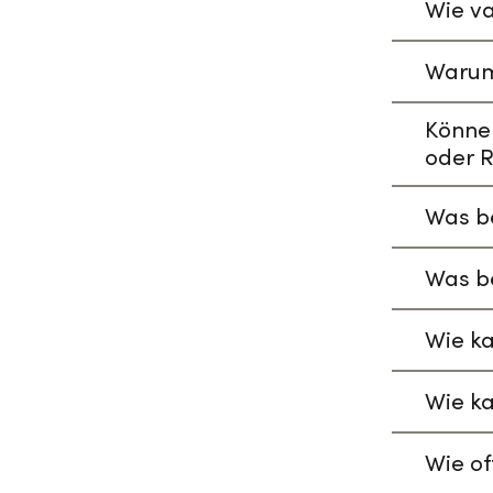
Wie va
Warum
Könne
oder R
Was be
Was be
Wie ka
Wie ka
Wie of