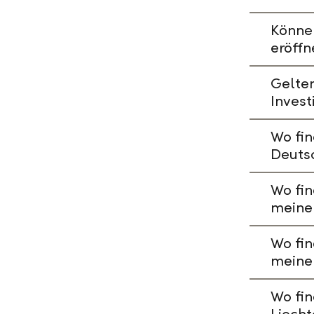
Könne
eröffn
Gelte
Invest
Wo fin
Deuts
Wo fin
meine
Wo fin
meine
Wo fin