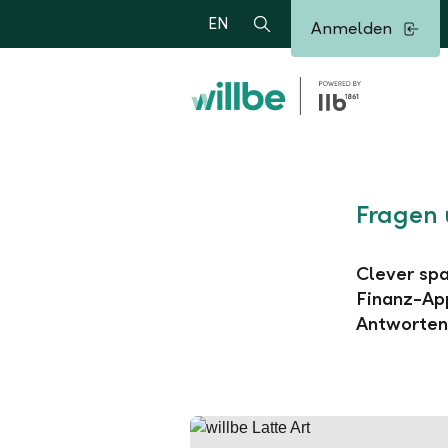
Alerts.Headline
EN
Anmelden
Suche
Fragen 
Clever spa
Finanz-App
Antworten 