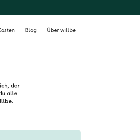
Kosten
Blog
Über willbe
ich, der
du alle
llbe.