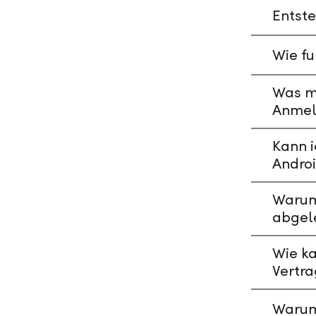
Entste
Wie fu
Was mu
Anmeld
Kann i
Andro
Warum 
abgel
Wie ka
Vertr
Warum 