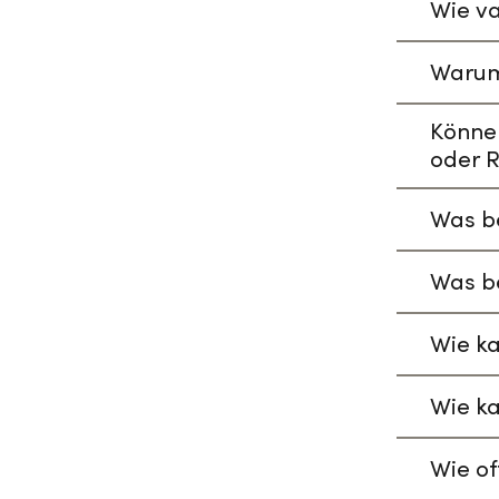
Wie va
Warum
Könne
oder R
Was be
Was be
Wie ka
Wie ka
Wie of