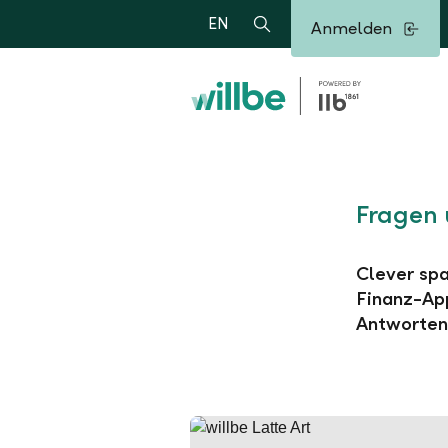
Alerts.Headline
EN
Anmelden
Suche
Fragen 
Clever spa
Finanz-App
Antworten 