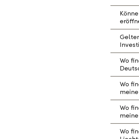
Könne
eröffn
Gelte
Invest
Wo fin
Deuts
Wo fin
meine
Wo fin
meine
Wo fin