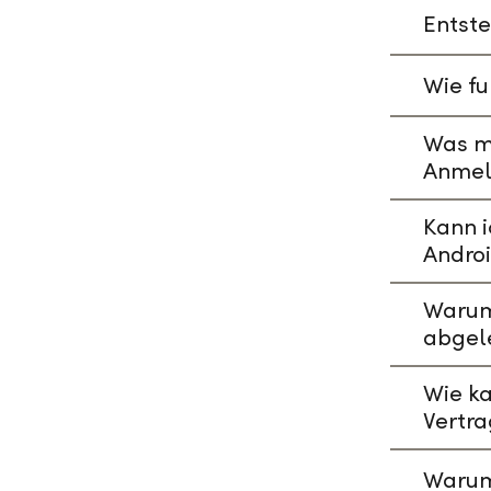
Entste
Wie fu
Was mu
Anmeld
Kann i
Andro
Warum 
abgel
Wie ka
Vertr
Warum 