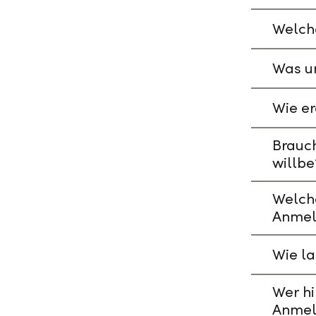
Welche
Was un
Wie er
Brauch
willbe
Welch
Anmel
Wie l
Wer hi
Anmel