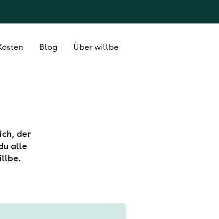
Kosten
Blog
Über willbe
ich, der
du alle
llbe.