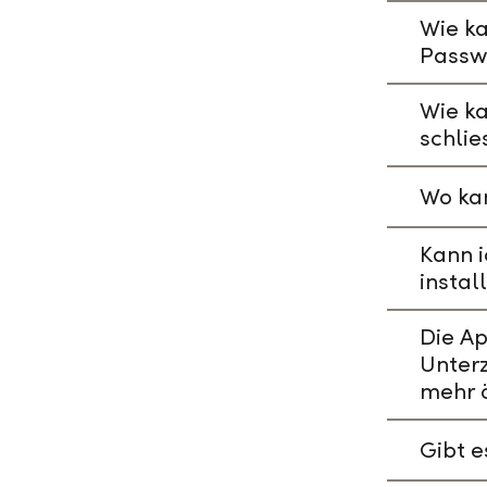
Wie ka
Passw
Wie k
schlie
Wo kan
Kann i
instal
Die A
Unterz
mehr 
Gibt 