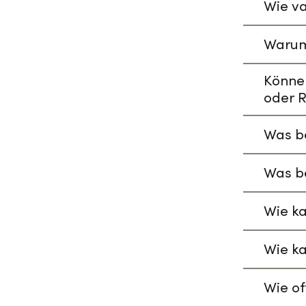
Wie va
Warum
Könne
oder R
Was be
Was be
Wie ka
Wie ka
Wie of