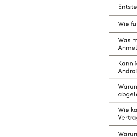
Entste
Wie fu
Was mu
Anmeld
Kann i
Andro
Warum 
abgel
Wie ka
Vertr
Warum 