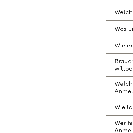
Welche
Was un
Wie er
Brauch
willbe
Welch
Anmel
Wie l
Wer hi
Anmel