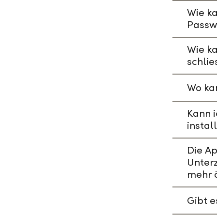
Wie ka
Passw
Wie k
schlie
Wo kan
Kann i
instal
Die A
Unterz
mehr 
Gibt 