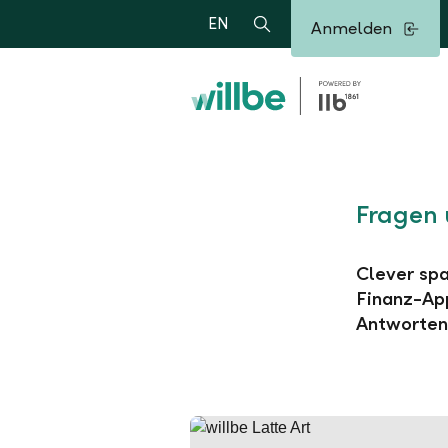
Alerts.Headline
EN
Anmelden
Suche
Fragen 
Clever spa
Finanz-App
Antworten 