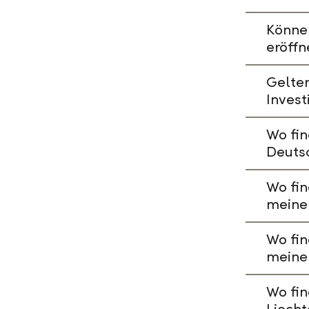
Könne
eröffn
Gelte
Invest
Wo fin
Deuts
Wo fin
meine
Wo fin
meine
Wo fin