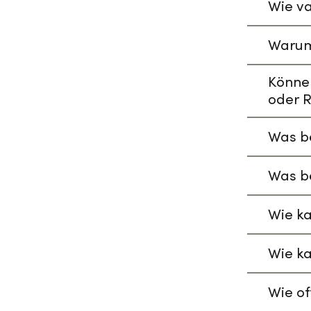
Wie va
Warum
Könne
oder R
Was be
Was be
Wie ka
Wie ka
Wie of