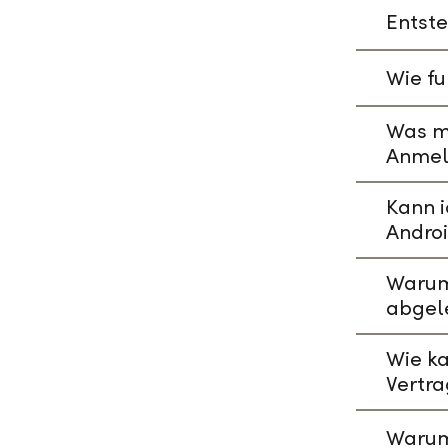
Entste
Wie fu
Was mu
Anmeld
Kann i
Andro
Warum 
abgel
Wie ka
Vertr
Warum 