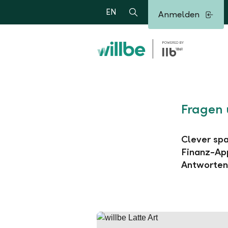
Alerts.Headline
EN
Anmelden
Suche
Fragen 
Clever spa
Finanz-App
Antworten 