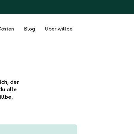
Kosten
Blog
Über willbe
ich, der
du alle
llbe.