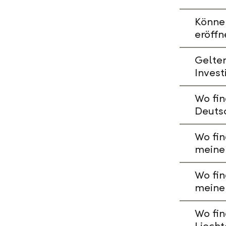
Könne
eröffn
Gelte
Invest
Wo fin
Deuts
Wo fin
meine
Wo fin
meine
Wo fin