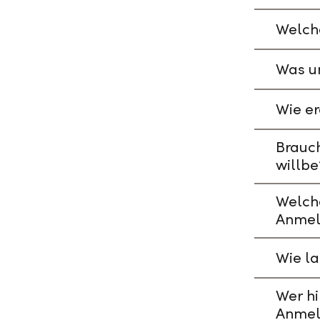
Welche
Was un
Wie er
Brauch
willbe
Welch
Anmel
Wie l
Wer hi
Anmel