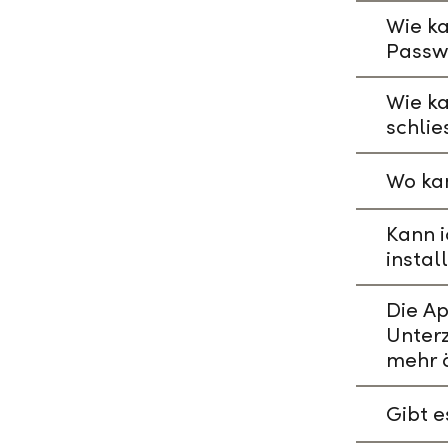
Wie ka
Passw
Wie k
schlie
Wo kan
Kann i
instal
Die A
Unterz
mehr 
Gibt 