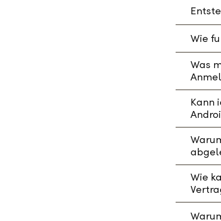
Entste
Wie fu
Was mu
Anmeld
Kann i
Andro
Warum 
abgel
Wie ka
Vertr
Warum 