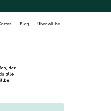
Kosten
Blog
Über willbe
ich, der
du alle
llbe.