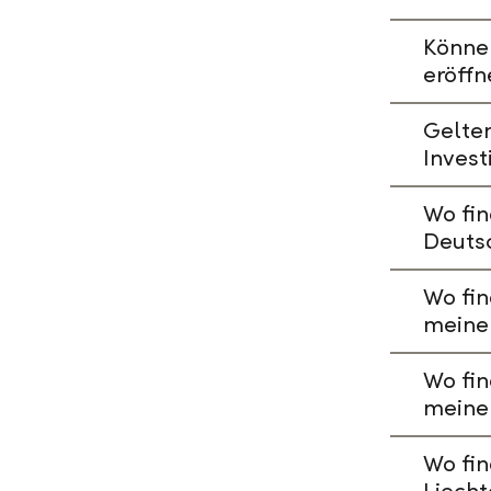
Könne
eröffn
Gelte
Invest
Wo fin
Deuts
Wo fin
meine
Wo fin
meine
Wo fin