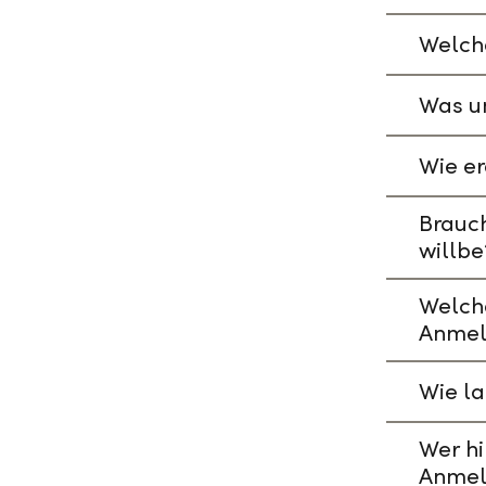
Welche
Was un
Wie er
Brauch
willbe
Welch
Anmel
Wie l
Wer hi
Anmel