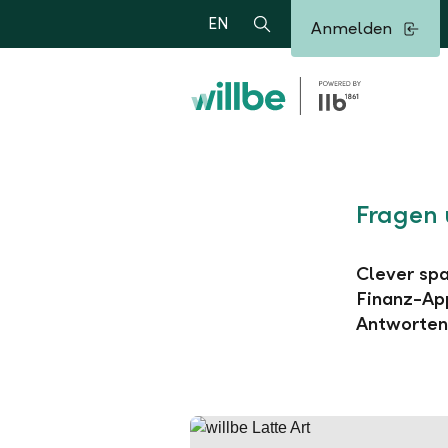
Alerts.Headline
EN
Anmelden
Suche
Fragen 
Clever spa
Finanz-App
Antworten 