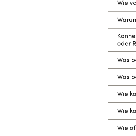
Wie va
Warum
Könne
oder R
Was be
Was be
Wie ka
Wie ka
Wie of