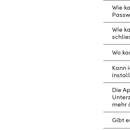
Wie ka
Passw
Wie k
schlie
Wo kan
Kann i
instal
Die A
Unterz
mehr 
Gibt 