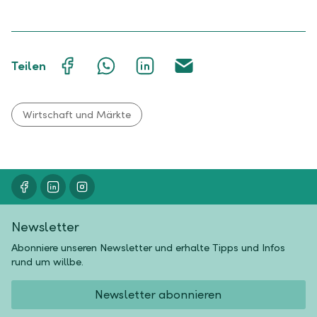
Auf
Mit
Auf
Über
Teilen
Facebook
WhatsApp
LinkedIn
E-
teilen
teilen
teilen
Mail
teilen
Wirtschaft und Märkte
Newsletter
Abonniere unseren Newsletter und erhalte Tipps und Infos
rund um willbe.
Newsletter abonnieren