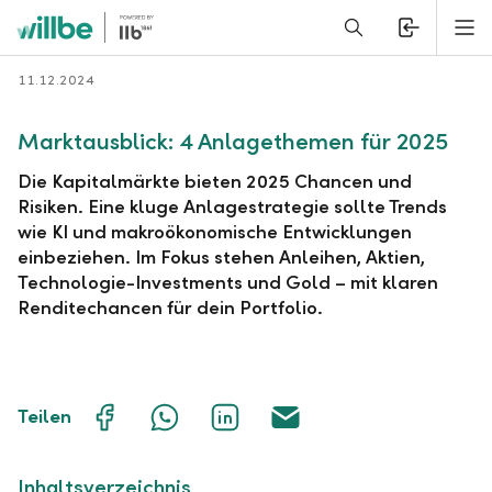
Alerts.Headline
M
Zurück
11.12.2024
Marktausblick: 4 Anlagethemen für 2025
Die Kapitalmärkte bieten 2025 Chancen und
Risiken. Eine kluge Anlagestrategie sollte Trends
wie KI und makroökonomische Entwicklungen
einbeziehen. Im Fokus stehen Anleihen, Aktien,
Technologie-Investments und Gold – mit klaren
Renditechancen für dein Portfolio.
Auf
Mit
Auf
Über
Teilen
Facebook
WhatsApp
LinkedIn
E-
teilen
teilen
teilen
Mail
teilen
Inhaltsverzeichnis