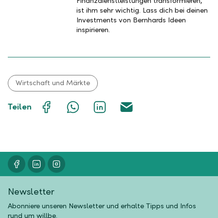
Finanzdienstleistungen transformieren,
ist ihm sehr wichtig. Lass dich bei deinen
Investments von Bernhards Ideen
inspirieren.
Wirtschaft und Märkte
Auf
Mit
Auf
Über
Teilen
Facebook
WhatsApp
LinkedIn
E-
teilen
teilen
teilen
Mail
teilen
Newsletter
Abonniere unseren Newsletter und erhalte Tipps und Infos
rund um willbe.