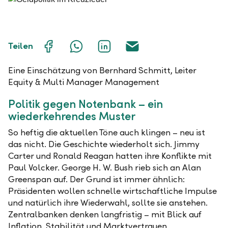
Auf
Mit
Auf
Über
Teilen
Facebook
WhatsApp
LinkedIn
E-
teilen
teilen
teilen
Mail
teilen
Eine Einschätzung von Bernhard Schmitt, Leiter
Equity & Multi Manager Management
Politik gegen Notenbank – ein
wiederkehrendes Muster
So heftig die aktuellen Töne auch klingen – neu ist
das nicht. Die Geschichte wiederholt sich. Jimmy
Carter und Ronald Reagan hatten ihre Konflikte mit
Paul Volcker. George H. W. Bush rieb sich an Alan
Greenspan auf. Der Grund ist immer ähnlich:
Präsidenten wollen schnelle wirtschaftliche Impulse
und natürlich ihre Wiederwahl, sollte sie anstehen.
Zentralbanken denken langfristig – mit Blick auf
Inflation, Stabilität und Marktvertrauen.