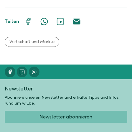
Auf
Mit
Auf
Über
Teilen
Facebook
WhatsApp
LinkedIn
E-
teilen
teilen
teilen
Mail
teilen
Wirtschaft und Märkte
Newsletter
Abonniere unseren Newsletter und erhalte Tipps und Infos
rund um willbe.
Newsletter abonnieren