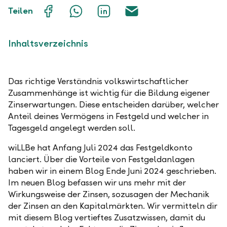
Auf
Mit
Auf
Über
Teilen
Facebook
WhatsApp
LinkedIn
E-
teilen
teilen
teilen
Mail
teilen
Inhaltsverzeichnis
Das richtige Verständnis volkswirtschaftlicher
Zusammenhänge ist wichtig für die Bildung eigener
Zinserwartungen. Diese entscheiden darüber, welcher
Anteil deines Vermögens in Festgeld und welcher in
Tagesgeld angelegt werden soll.
wiLLBe hat Anfang Juli 2024 das Festgeldkonto
lanciert. Über die Vorteile von Festgeldanlagen
haben wir in einem Blog Ende Juni 2024 geschrieben.
Im neuen Blog befassen wir uns mehr mit der
Wirkungsweise der Zinsen, sozusagen der Mechanik
der Zinsen an den Kapitalmärkten. Wir vermitteln dir
mit diesem Blog vertieftes Zusatzwissen, damit du