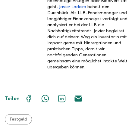
nachhaltige Anlagen oder Biodiversität
geht,
Javier Lodeiro
behält den
Durchblick. Als LLB-Fondsmanager und
langjähriger Finanzanalyst verfolgt und
analysiert er bei der LLB die
Nachhaltigkeitstrends. Javier begleitet
dich auf deinem Weg als Investor:in mit
Impact gerne mit Hintergründen und
praktischen Tipps, damit wir
nachfolgenden Generationen
gemeinsam eine möglichst intakte Welt
übergeben können.
Auf
Mit
Auf
Über
Teilen
Facebook
WhatsApp
LinkedIn
E-
teilen
teilen
teilen
Mail
teilen
Festgeld