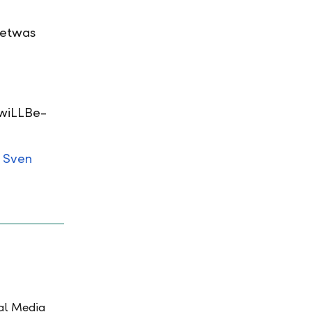
 etwas
 wiLLBe-
 Sven
ial Media