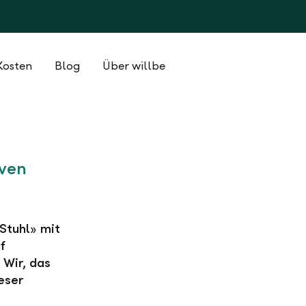
Kosten
Blog
Über willbe
Sven
Stuhl» mit
f
 Wir, das
eser