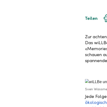
Teilen
Zur achten
Das wiLLBe
«Memories»
schauen a
spannende
Sven Wassmer
Jede Folge
ökologisc