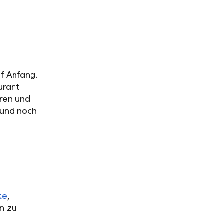
f Anfang.
urant
ren und
und noch
ke
,
in zu