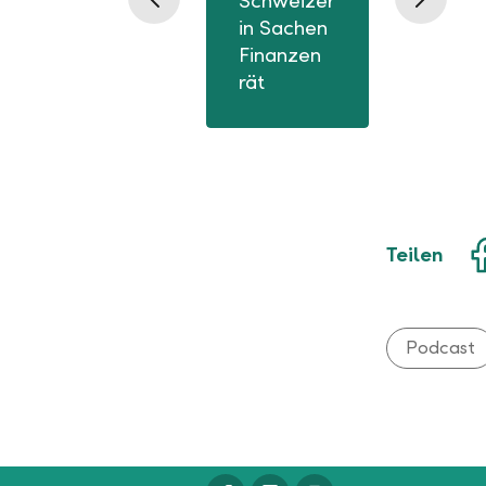
Schweizern
Währu
in Sachen
verste
Finanzen
– cleve
rät
investi
Teilen
Podcast