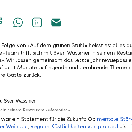
Auf
Mit
Auf
Über
Facebook
WhatsApp
LinkedIn
E-
teilen
teilen
teilen
Mail
teilen
 Folge von «Auf dem grünen Stuhl» heisst es: alles au
-Team trifft sich mit Sven Wassmer in seinem Resta
. Wir lassen gemeinsam das letzte Jahr revuepassie
uf acht Monate aufregende und berührende Themen 
re Gäste zurück.
 in seinem Restaurant «Memories».
 war ein Statement für die Zukunft: Ob
mentale Stär
her Weinbau
,
vegane Köstlichkeiten von planted
bis h