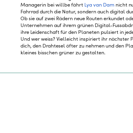
Managerin bei willbe fährt
Lya van Dam
nicht n
Fahrrad durch die Natur, sondern auch digital du
Ob sie auf zwei Rädern neue Routen erkundet od
Unternehmen auf ihrem grünen Digital-Fussabdru
ihre Leidenschaft für den Planeten pulsiert in je
Und wer weiss? Vielleicht inspiriert ihr nächster 
dich, den Drahtesel öfter zu nehmen und den Pl
kleines bisschen grüner zu gestalten.
22.06.2026
28.05.2026
2
Festgeld:
Was das
B
026