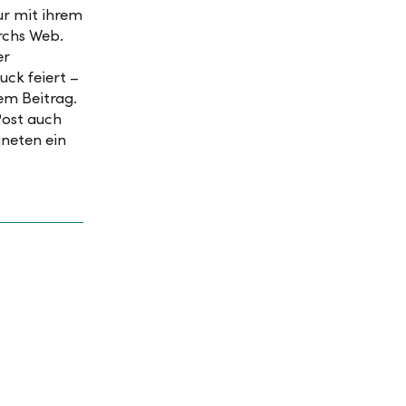
ur mit ihrem
rchs Web.
er
ck feiert –
dem Beitrag.
Post auch
aneten ein
22.04.2026
Neues
Denken,
neues
7.05.2026
itcoin
Investieren: