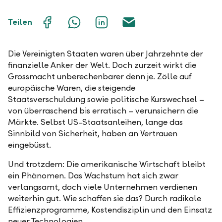
Auf
Mit
Auf
Über
Teilen
Facebook
WhatsApp
LinkedIn
E-
teilen
teilen
teilen
Mail
teilen
Die Vereinigten Staaten waren über Jahrzehnte der
finanzielle Anker der Welt. Doch zurzeit wirkt die
Grossmacht unberechenbarer denn je. Zölle auf
europäische Waren, die steigende
Staatsverschuldung sowie politische Kurswechsel –
von überraschend bis erratisch – verunsichern die
Märkte. Selbst US-Staatsanleihen, lange das
Sinnbild von Sicherheit, haben an Vertrauen
eingebüsst.
Und trotzdem: Die amerikanische Wirtschaft bleibt
ein Phänomen. Das Wachstum hat sich zwar
verlangsamt, doch viele Unternehmen verdienen
weiterhin gut. Wie schaffen sie das? Durch radikale
Effizienzprogramme, Kostendisziplin und den Einsatz
neuer Technologien.