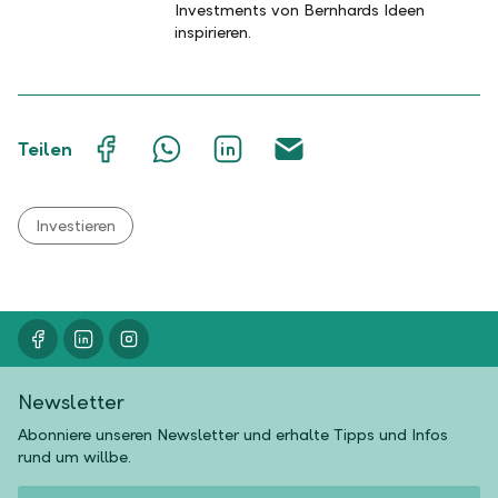
Investments von Bernhards Ideen
inspirieren.
Auf
Mit
Auf
Über
Teilen
Facebook
WhatsApp
LinkedIn
E-
teilen
teilen
teilen
Mail
teilen
Investieren
Newsletter
Abonniere unseren Newsletter und erhalte Tipps und Infos
rund um willbe.